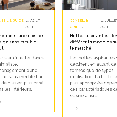
SEIL & GUIDE
10 AOÛT
CONSEIL &
12 JUILLE
2021
GUIDE
/
2021
ndance : une cuisine
Hottes aspirantes : le
sign sans meuble
différents modèles s
ut
le marché
 cœur d’une tendance
Les hottes aspirantes 
imaliste,
déclinent en autant de
aménagement d’une
formes que de types
isine sans meuble haut
d’utilisation. La hotte l
 de plus en plus prisé
plus appropriée dépe
s les intérieurs.
des caractéristiques d
cuisine ainsi …