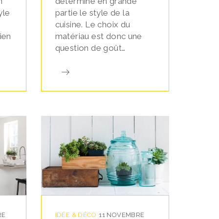
n
détermine en grande
yle
partie le style de la
n
cuisine. Le choix du
bien
matériau est donc une
question de goût…
RE
IDÉE & DÉCO
11 NOVEMBRE