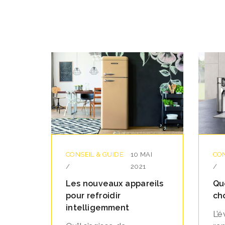
CONSEIL & GUIDE
10 MAI
CON
/
2021
/
Les nouveaux appareils
Qu
pour refroidir
cho
intelligemment
L’é