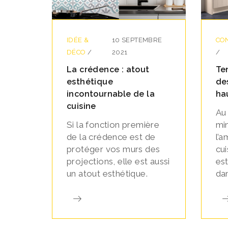
IDÉE &
10 SEPTEMBRE
CON
DÉCO
/
2021
/
La crédence : atout
Te
esthétique
de
incontournable de la
ha
cuisine
Au
Si la fonction première
min
de la crédence est de
l’
protéger vos murs des
cu
projections, elle est aussi
est
un atout esthétique.
dan