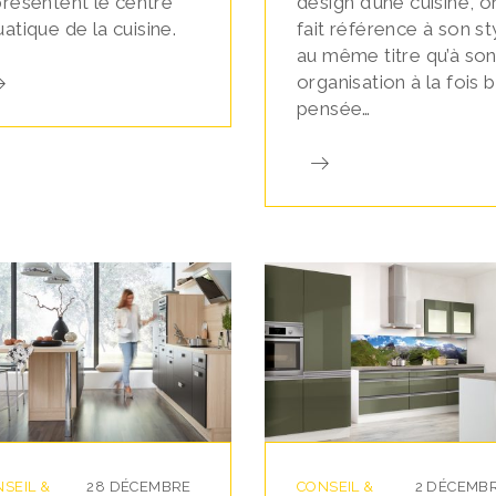
présentent le centre
design d’une cuisine, o
atique de la cuisine.
fait référence à son st
au même titre qu’à so
organisation à la fois 
pensée…
SEIL &
28 DÉCEMBRE
CONSEIL &
2 DÉCEMB