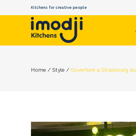
Kitchens for creative people
Home
/
Style
/
Ouverture à Strasbourg du