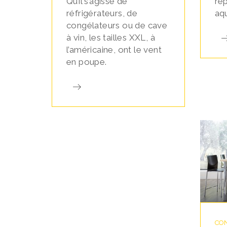
Qu’il s’agisse de
re
réfrigérateurs, de
aqu
congélateurs ou de cave
à vin, les tailles XXL, à
l’américaine, ont le vent
en poupe.
CON