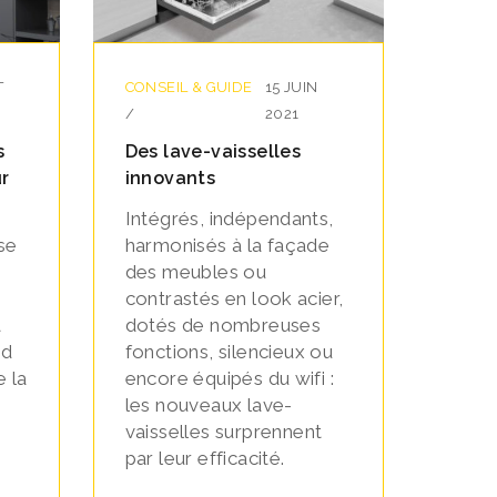
T
CONSEIL & GUIDE
15 JUIN
/
2021
s
Des lave-vaisselles
ur
innovants
Intégrés, indépendants,
se
harmonisés à la façade
des meubles ou
contrastés en look acier,
a
dotés de nombreuses
nd
fonctions, silencieux ou
e la
encore équipés du wifi :
les nouveaux lave-
vaisselles surprennent
par leur efficacité.