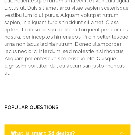
elit. Pellentesque rutrum urna velit, et vehicula ligula
luctus ut. Duis sit amet arcu vitae sapien scelerisque
vestibu lum id ut purus. Aliquam volutpat rutrum
sapien, in aliquam turpis tincidunt sit amet. Class
aptent taciti sociosqu ad litora torquent per conubia
nostra, per inceptos himenaeos. Proin pellentesque
urna non lacus lacinia rutrum. Donec ullamcorper
lacus nec orci interdum, sed molestie nisl rhoncus.
Aliquam pellentesque scelerisque elit. Quisque
dignissim porttitor dui, eu accumsan justo rhoncus
ut.
POPULAR QUESTIONS
What is smart 3d design?