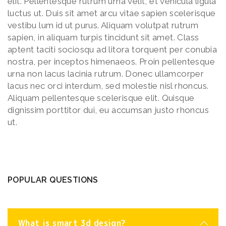
elit. Pellentesque rutrum urna velit, et vehicula ligula
luctus ut. Duis sit amet arcu vitae sapien scelerisque
vestibu lum id ut purus. Aliquam volutpat rutrum
sapien, in aliquam turpis tincidunt sit amet. Class
aptent taciti sociosqu ad litora torquent per conubia
nostra, per inceptos himenaeos. Proin pellentesque
urna non lacus lacinia rutrum. Donec ullamcorper
lacus nec orci interdum, sed molestie nisl rhoncus.
Aliquam pellentesque scelerisque elit. Quisque
dignissim porttitor dui, eu accumsan justo rhoncus
ut.
POPULAR QUESTIONS
What is smart 3d design?