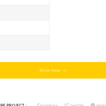
Book Now
RE PROJECT :
FACEBOOK
TWITTER
PINTE