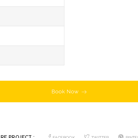
Book Now
RE PROJECT :
FACEBOOK
TWITTER
PINTE